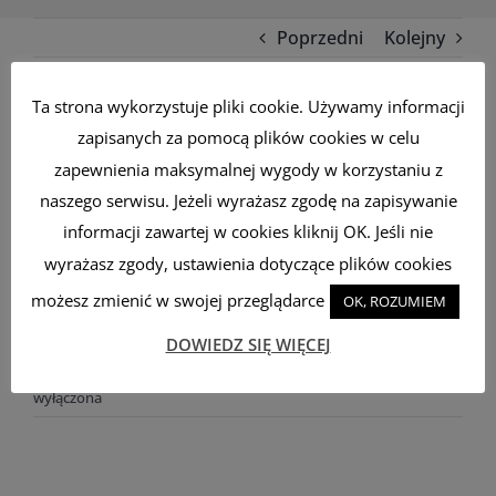
Poprzedni
Kolejny
Ta strona wykorzystuje pliki cookie. Używamy informacji
Strzyżenie dziecka do lat 15-
zapisanych za pomocą plików cookies w celu
zapewnienia maksymalnej wygody w korzystaniu z
stu, Męskie maszynką
naszego serwisu. Jeżeli wyrażasz zgodę na zapisywanie
informacji zawartej w cookies kliknij OK. Jeśli nie
Wszystko zgodnie z oczekiwaniami, panie mają
wyrażasz zgody, ustawienia dotyczące plików cookies
bardzo dobre podejście do dzieci, szczególnie tych
możesz zmienić w swojej przeglądarce
OK, ROZUMIEM
grymaszących 🙂
DOWIEDZ SIĘ WIĘCEJ
Strzyżenie
By
admin
|
22 lutego, 2022
|
Możliwość komentowania
została
dziecka
wyłączona
do
lat
15-